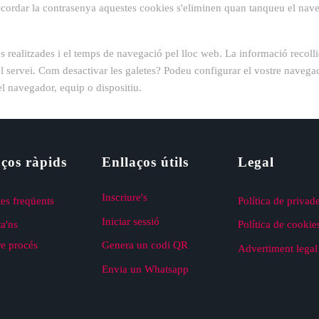
 recordar la contrasenya aquestes cookies s'eliminen quan tanqueu el nav
sites realitzades i el temps de navegació pel lloc web. La informació recol
el servei. Com desactivar les galetes? Podeu configurar el vostre navega
 navegador, equip o dispositiu.
ços ràpids
Enllaços útils
Legal
Inscriure's
es freqüents
Política de privad
Iniciar sessió
a'ns
Política de cookie
re procés
Genera un codi QR
Advertiment legal
Envia un Whatsapp