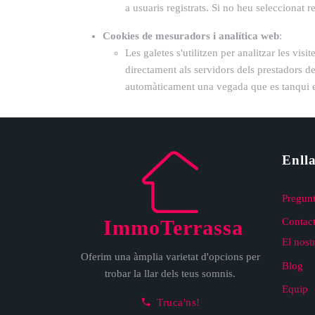
a usuaris registrats. Si no heu seleccionat
Cookies de mesuradors i analítica web
:
Les galetes s'utilitzen per analitzar les vi
directament als servidors dels prestadors d
automàticament una vegada que es tanqui el
Enlla
Pregunt
ImmoTerrassa
Contact
El nost
Oferim una àmplia varietat d'opcions per
Blog
trobar la llar dels teus somnis.
Equip
Truca'ns!