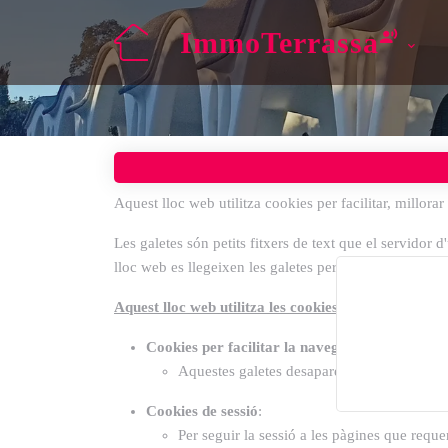
ImmoTerrassa
Aquest lloc web utilitza cookies per facilitar, millorar
Les galetes són petits fitxers de text que el servidor 
lloc web es llegeixen les galetes per identificar aques
Aquest lloc web utilitza les cookies següents:
Cookies per facilitar la navegació dels usuari
Aquestes galetes desapareixen al cap d'un 
Cookies de sessió
:
Per seguir la sessió a les pàgines que requ