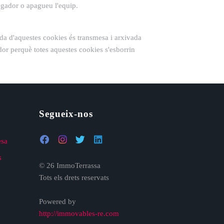
egador o apagueu l'equip.
lida d'aquestes cookies és transmesa i arxivada
dor perquè totes aquestes cookies s'esborrin
Segueix-nos
esa
s
© 26 ImmoTerrassa
Tots els drets reservats
Powered by
http://immovables-re.com