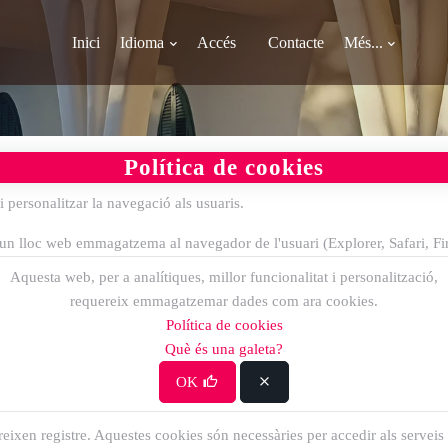
Inici
Idioma
Accés
Contacte
Més...
Política de cookies
 i personalitzar la navegació als usuaris.
d'un lloc web emmagatzema al navegador de l'usuari (Explorer, Safari, Fire
t usuari i establir les seves preferències de navegació o dades que l'usuar
Aquesta web, per a analítiques, millor funcionalitat i personalització,
requereix emmagatzemar dades com ara cookies.
Política de cookies
s i recordar per on es troba l'usuari quan navega pel lloc web
.
Què és una galeta?
cert període de temps.
OK
ereixen registre. Aquestes cookies són necessàries per accedir als servei