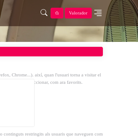
Valorador
fox, Chrome...). així, quan l'usuari torna a visitar el
i hagi decidit seleccionar, com ara favorits.
s o continguts restringits als usuaris que naveguen com