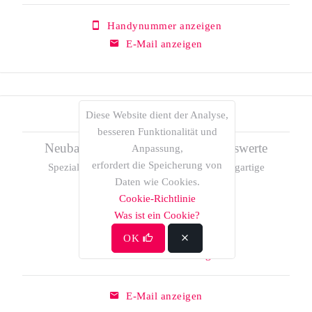
Handynummer anzeigen
E-Mail anzeigen
Diese Website dient der Analyse,
Alex O. Pesqueira
besseren Funktionalität und
Neubau und einzigartige Vermögenswerte
Anpassung,
erfordert die Speicherung von
Spezialist für Neubau, Marketing und einzigartige
Daten wie Cookies.
Vermögenswerte.
Cookie-Richtlinie
Was ist ein Cookie?
OK
Festnetztelefon anzeigen
E-Mail anzeigen